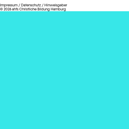
Impressum
/
Datenschutz
/
Hinweisgeber
© 2026 ahfs Christliche Bildung Hamburg