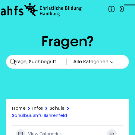
Zum Hauptinhalt springen
Togg
Fragen?
Home
Infos
Schule
Schulbus ahfs-Bahrenfeld
View Categories