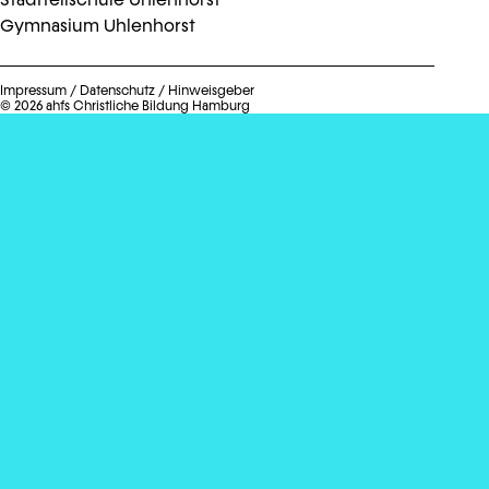
Gymnasium Uhlenhorst
Impressum
/
Datenschutz
/
Hinweisgeber
© 2026 ahfs Christliche Bildung Hamburg