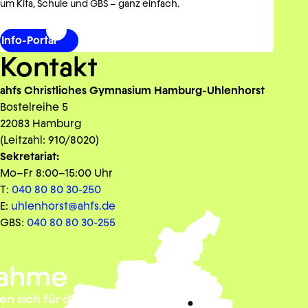
um Kita, Schule und GBS – ganz einfach.
Info-Portal
Kontakt
ahfs Christliches Gymnasium Hamburg-Uhlenhorst
Bostelreihe 5
22083 Hamburg
(Leitzahl: 910/8020)
Sekretariat:
Mo–Fr 8:00–15:00 Uhr
T:
040 80 80 30-250
E:
uhlenhorst@ahfs.de
GBS:
040 80 80 30-255
ahme
en sich für die