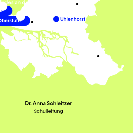
ndes an der ahfs?
er
Uhlenhorst
berstufe
Dr. Anna Schleitzer
Schulleitung