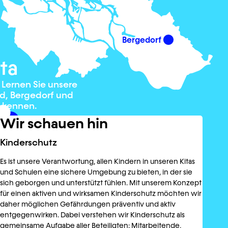
Bergedorf
ta
. Lernen Sie unsere
ld, Bergedorf und
 kennen.
r
Wir schauen hin
Kinderschutz
Es ist unsere Verantwortung, allen Kindern in unseren Kitas
und Schulen eine sichere Umgebung zu bieten, in der sie
sich geborgen und unterstützt fühlen. Mit unserem Konzept
für einen aktiven und wirksamen Kinderschutz möchten wir
daher möglichen Gefährdungen präventiv und aktiv
entgegenwirken. Dabei verstehen wir Kinderschutz als
gemeinsame Aufgabe aller Beteiligten: Mitarbeitende,