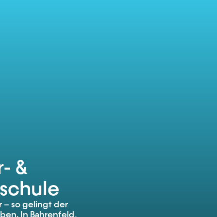
- &
schule
r – so gelingt der
eben. In Bahrenfeld,