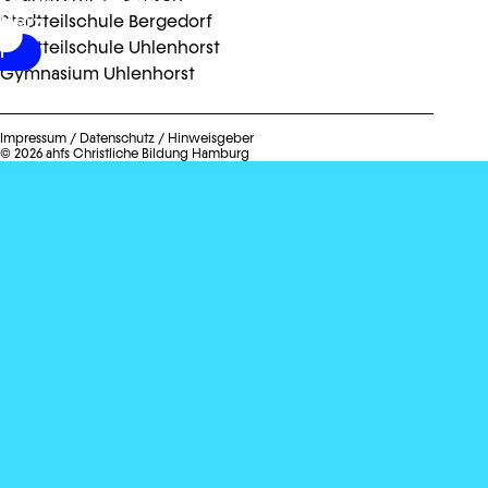
Herz
Stadtteilschule Bergedorf
Stadtteilschule Uhlenhorst
r
Gymnasium Uhlenhorst
Impressum
/
Datenschutz
/
Hinweisgeber
© 2026 ahfs Christliche Bildung Hamburg