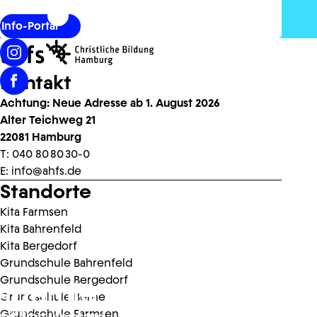
Info-Portal
Kontakt
Achtung: Neue Adresse ab 1. August 2026
Alter Teichweg 21
22081 Hamburg
T:
040 80 80 30-0
E:
info@ahfs.de
Standorte
Kita Farmsen
Kita Bahrenfeld
Kita Bergedorf
Grundschule Bahrenfeld
Grundschule Bergedorf
kademie
Grundschule Berne
Grundschule Farmsen
it Sinn, Verstand