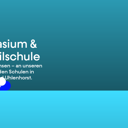
sium &
ilschule
en – an unseren
en Schulen in
d Uhlenhorst.
r