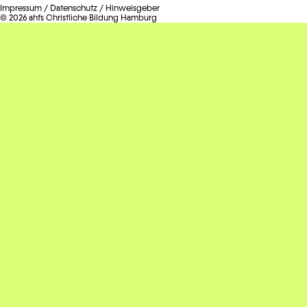
Impressum
/
Datenschutz
/
Hinweisgeber
© 2026 ahfs Christliche Bildung Hamburg