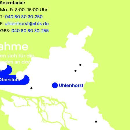
Sekretariat:
Mo–Fr 8:00–15:00 Uhr
T:
040 80 80 30-250
E:
uhlenhorst@ahfs.de
GBS:
040 80 80 30-255
ahme
en sich für die
ndes an der ahfs?
er
berstufe
Uhlenhorst